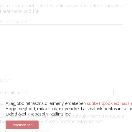
Az e-mail címet nem tesszük közzé.
A kötelező mezőket
*
karakterrel jelöltük
Hozzászólás
*
Név
*
E-mail cím
*
A legjobb felhasználói élmény érdekében
sütiket (cookies) haszn
Honlap
Hogy megtudd, mik a sütik, milyeneket használunk pontosan, val
tudod őket kikapcsolni, kattints
ide.
A nevem, e-mail címem, és weboldalcímem mentése a
böngészőben a következő hozzászólásomhoz.
Rendben van