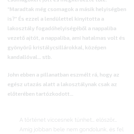
"Maradtak még csomagok a másik helyiségben
is?" És ezzel a lendülettel kinyitotta a
lakosztály fogadóhelyiségéből a nappaliba
vezető ajtót, a nappaliba, ami hatalmas volt és
gyönyörű kristálycsillárokkal, középen
kandallóval... stb.
John ebben a pillanatban eszmélt rá, hogy az
egész utazás alatt a lakosztálynak csak az
előterében tartózkodott...
A történet viccesnek tűnhet... először...
Amíg jobban bele nem gondolunk, és fel