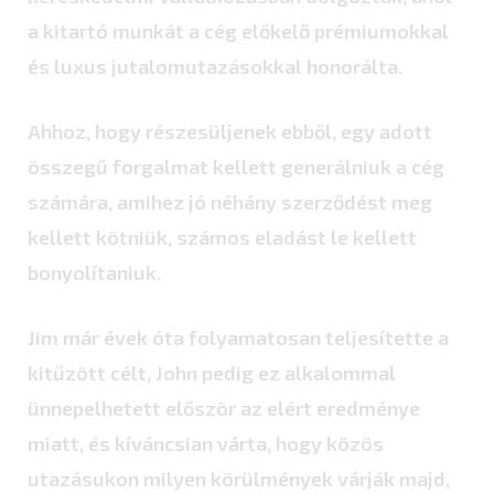
a kitartó munkát a cég előkelő prémiumokkal
és luxus jutalomutazásokkal honorálta.
Ahhoz, hogy részesüljenek ebből, egy adott
összegű forgalmat kellett generálniuk a cég
számára, amihez jó néhány szerződést meg
kellett kötniük, számos eladást le kellett
bonyolítaniuk.
Jim már évek óta folyamatosan teljesítette a
kitűzött célt, John pedig ez alkalommal
ünnepelhetett először az elért eredménye
miatt, és kíváncsian várta, hogy közös
utazásukon milyen körülmények várják majd,