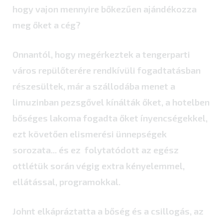
hogy vajon mennyire bőkezűen ajándékozza
meg őket a cég?
Onnantól, hogy megérkeztek a tengerparti
város repülőterére rendkívüli fogadtatásban
részesültek, már a szállodába menet a
limuzinban pezsgővel kínálták őket, a hotelben
bőséges lakoma fogadta őket ínyencségekkel,
ezt követően elismerési ünnepségek
sorozata... és ez folytatódott az egész
ottlétük során végig extra kényelemmel,
ellátással, programokkal.
Johnt elkápráztatta a bőség és a csillogás, az