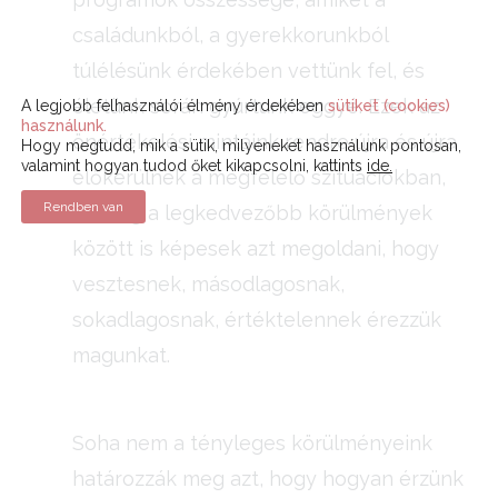
családunkból, a gyerekkorunkból
túlélésünk érdekében vettünk fel, és
életünk során gyúrtunk eggyé. Ezek az
A legjobb felhasználói élmény érdekében
sütiket (cookies)
használunk.
önértékelési mintáink rendre újra és újra
Hogy megtudd, mik a sütik, milyeneket használunk pontosan,
valamint hogyan tudod őket kikapcsolni, kattints
ide.
előkerülnek a megfelelő szituációkban,
Rendben van
és még a legkedvezőbb körülmények
között is képesek azt megoldani, hogy
vesztesnek, másodlagosnak,
sokadlagosnak, értéktelennek érezzük
magunkat.
Soha nem a tényleges körülményeink
határozzák meg azt, hogy hogyan érzünk