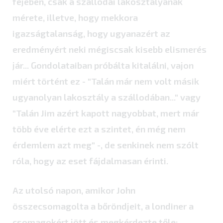
fejében, csak a szállodai lakosztályának
mérete, illetve, hogy mekkora
igazságtalanság, hogy ugyanazért az
eredményért neki mégiscsak kisebb elismerés
jár... Gondolataiban próbálta kitalálni, vajon
miért történt ez - "Talán már nem volt másik
ugyanolyan lakosztály a szállodában..." vagy
"Talán Jim azért kapott nagyobbat, mert már
több éve elérte ezt a szintet, én még nem
érdemlem azt meg" -, de senkinek nem szólt
róla, hogy az eset fájdalmasan érinti.
Az utolsó napon, amikor John
összecsomagolta a bőröndjeit, a londiner a
csomagokért jött és megkérdezte tőle: