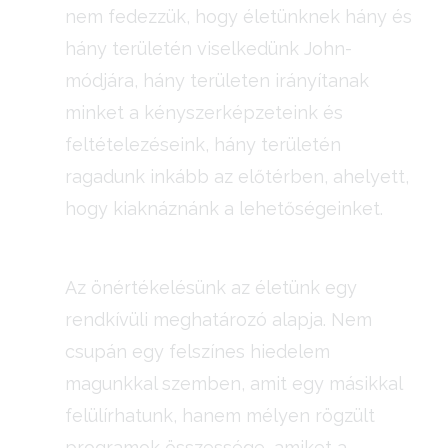
nem fedezzük, hogy életünknek hány és
hány területén viselkedünk John-
módjára, hány területen irányítanak
minket a kényszerképzeteink és
feltételezéseink, hány területén
ragadunk inkább az előtérben, ahelyett,
hogy kiaknáznánk a lehetőségeinket.
Az önértékelésünk az életünk egy
rendkívüli meghatározó alapja. Nem
csupán egy felszínes hiedelem
magunkkal szemben, amit egy másikkal
felülírhatunk, hanem mélyen rögzült
programok összessége, amiket a