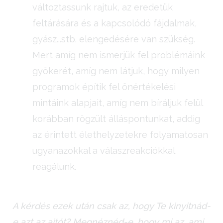
változtassunk rajtuk, az eredetük
feltárására és a kapcsolódó fájdalmak,
gyász...stb. elengedésére van szükség.
Mert amíg nem ismerjük fel problémáink
gyökerét, amíg nem látjuk, hogy milyen
programok építik fel önértékelési
mintáink alapjait, amíg nem bíráljuk felül
korábban rögzült álláspontunkat, addig
az érintett élethelyzetekre folyamatosan
ugyanazokkal a válaszreakciókkal
reagálunk.
A kérdés ezek után csak az, hogy Te kinyitnád-
e azt az ajtót? Megnéznéd-e, hogy mi az, ami