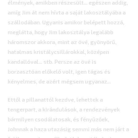
élmények, amikben részesült... egészen addig,
amíg Jim át nem hívta a saját lakosztályába a
szállodában. Ugyanis amikor belépett hozzá,
meglátta, hogy Jim lakosztálya legalább
háromszor akkora, mint az övé, gyönyörű,
hatalmas kristálycsillárokkal, középen
kandallóval... stb. Persze az övé is
borzasztóan előkelő volt, igen tágas és
kényelmes, de azért mégsem ugyanaz...
Ettől a pillanattól kezdve, lehettek a
tengerpart, a kirándulások, a rendezvények
bármilyen csodálatosak, és fényűzőek,
Johnnak a haza utazásig semmi más nem járt a